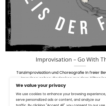
Improvisation – Go With T
Tanzimprovisation und Choreografie In freier B
Impulsen gehen, Gedanken aus dem Alltag lo
entdecken. Mit angeleitetem Training für me
We value your privacy
Beweglichkeit durch unterschiedliche Bewegung
We use cookies to enhance your browsing experience,
READ MORE
serve personalized ads or content, and analyze our
traffic. By clicking "Accept All", you consent to our use