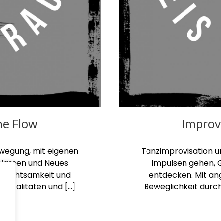
he Flow
Improv
ewegung, mit eigenen
Tanzimprovisation u
slassen und Neues
Impulsen gehen, 
hr Achtsamkeit und
entdecken. Mit an
squalitäten und […]
Beweglichkeit durc